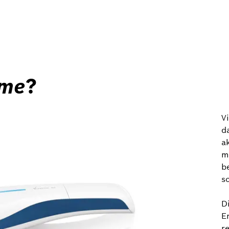
me
?
V
d
a
m
b
s
Di
E
r