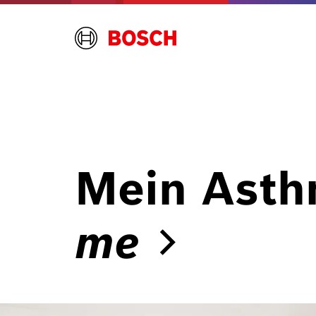
Mein Asth
me