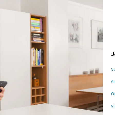
J
So
A
O
V