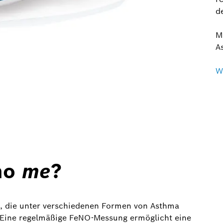
d
M
A
W
mo
me
?
, die unter verschiedenen Formen von Asthma
: Eine regelmäßige FeNO-Messung ermöglicht eine