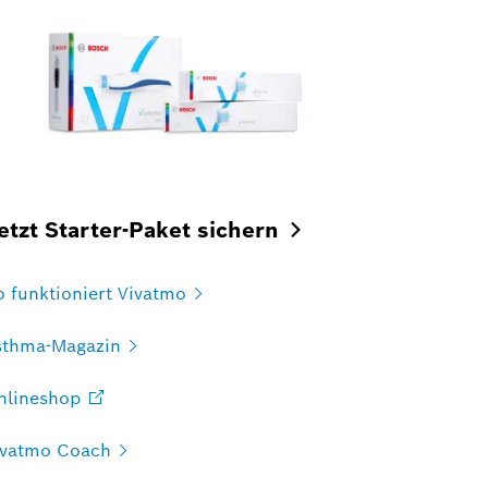
etzt Starter-Paket
sichern
 funktioniert
Vivatmo
sthma-Magazin
nlineshop
ivatmo
Coach